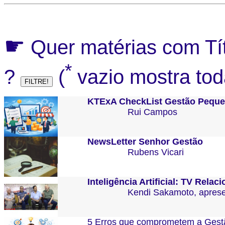
☛
Quer matérias com Tít
*
?
(
vazio mostra tod
KTExA CheckList Gestão Pequ
Rui Campos
NewsLetter Senhor Gestão
Rubens Vicari
Inteligência Artificial: TV Rel
Kendi Sakamoto, apresen
5 Erros que comprometem a Gestã