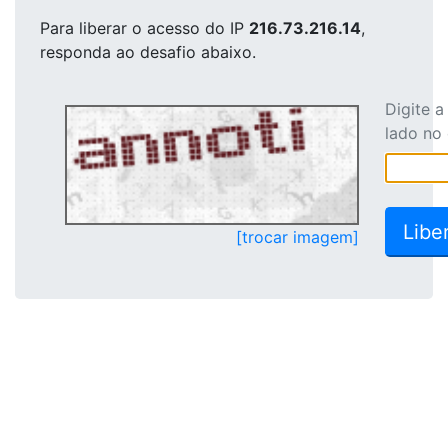
Para liberar o acesso
do IP
216.73.216.14
,
responda ao desafio abaixo.
Digite 
lado no
[trocar imagem]