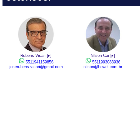
Rubens Vicari [▸]
Nilson Cai [▸]
5511941159856
5511993083936
joserubens.vicari@gmail.com
nilson@howel.com.br