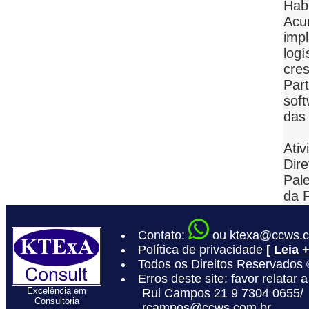
Habi
Acu
impl
logí
cres
Par
sof
das
Ati
Dire
Pal
da 
Contato:
ou ktexa@ccws.c
Política de privacidade
[ Leia +
Todos os Direitos Reservados
Erros deste site: favor relatar a
Excelência em
Rui Campos 21 9 7304 0655/
Consultoria
rcampos@ccws.com.br