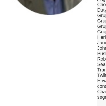
Cho
Duty
Gru
Gru
Gru
Gru
Heri
Jaue
Joh
Push
Robi
Sea
Tra
Twil
Howe
cons
Cha
seg