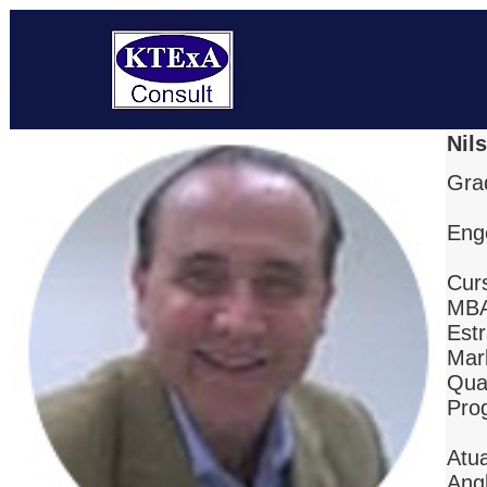
Nil
Gra
Eng
Cur
MBA
Est
Mar
Qua
Pro
Atu
Ang